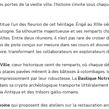
les portes de la vieille ville, l’histoire s’invite sous ch
itue l’un des fleuron de cet héritage. Érigé au XIIIe siè
ulogne. Sa silhouette majestueuse et ses remparts charg
lites. Entre deux réunions, il n’est pas rare de croise
ux de piste conçus sur mesure dans ses cours et douves. 
oire, transformant les collaborateurs en explorateurs d’
 Ville
, cœur historique ceint de remparts, où chaque dét
es places pavées mènent à des bâtisses à colombages, le
impressionnent par leur robustesse. La
Basilique Not
dans sa crypte archéologique transporte littéralement 
nia Antiqua et des trésors gallo-romains.
moine
qui proposent des ateliers sur la restauration ar